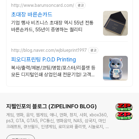
http://www.barunsoncard.com/
광고
초대장 바른손카드
기업 행사 비즈니스 초대장 역시 55년 전통
바른손카드, 55년이 증명하는 퀄리티
http://blog.naver.com/wjblueprint1997
광고
피오디프린팅 P.O.D Printing
복사/출력/제본/코팅/명함/포스터/리플렛 등
모든 디지털인쇄 상업인쇄 전문기업! 고객만
족을 최우선의 가치로 생각하는 피오디프린
팅 입니다.
로그 정보
지펠인포의 블로그 (ZIPELINFO BLOG)
게임, 영화, 음악, 웹게임, 애니, 만화, 정치, 사회, xbox360,
ps3, GTA, GTA5, PC통신, 영화음악, NAS, 삼국지, 마인
크래프트, 큐브월드, 인생게임, 로미오와 줄리엣, 시놀로지, 큐
냅, 아수스토어, 데카, 에이블, 흉기차, 현기차, 현대차, 기아
차, 르노삼성, 쉐보레, 지엠대우