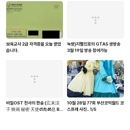
보육교사 2급 자격증을 오늘 받았
녹방)지펠인포의 GTA5 생방송
습니다.
3월 19일 방송 참여가능
비밀OST 천사의 한숨 (広末涼
10월 28일 77회 부산코믹월드 코
子 映画 秘密 天使のため息 Br
스프레 사진.. 1/5
eath Of Angel)