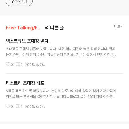
구독하기
더보기
Free Talking/Free
의 다른 글
텍스트큐브 초대장 받다.
글 내용
초대장을 구해서 만들어 보았습니다.. 백업 역시 이전해 놓은 상태 입니다..언제
든지 스텐바이가 되게끔 준비 해놓은상태 이지요.. 기본이 같아서 인지 이전은
상당히 잘 되었습니다만.. 아직 베타 버전이라 스킨이며 플러그인이 미비 합니
0
1
2008. 6. 28.
다만 정체되어 있는 티스토리보다는 텍스트큐브가 더 많은 발전 가능성이 보입
니다.. 완벽하게 구성이 된다면 텍스트큐브로 완전히 이전해야 겠습니다... 어서
짱 좋은 텍스트큐브가 되어랏... 어서 이사가게.... 아자 아자 아자
티스토리 초대장 배포
글 내용
5장을 배포 하도록 하겠습니다.. 본인의 블로그에 아래 양식에 맞게 기재하셨어
엮인글 또는 트랙백을 걸어주시기 바랍니다... 블로그 글이 20개 이하 이신분께
는 초대장을 발급해 드리지 않습니다. 블로그 & 설치형블로그 주소 : 블로그개
0
1
2008. 6. 24.
설목적 : 이메일주소 :