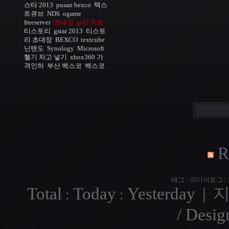
스타 2013
pusan bexco
텍스
트큐브
NDS
ogame
freeserver
초대장
gta5 치트
티스토리
gstar 2013
티스토
리 초대장
BEXCO
textcube
닌텐도
Synology
Microsoft
헬기 차고 넣기
xbox360 가
격인하
부산 백스코
백스코
R
태그
:
미디어로그
:
Total
Today
Yesterday
|
:
:
/ Desi