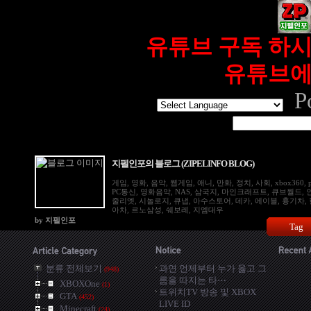
유튜브 구독 하시
유튜브에
Po
지펠인포의 블로그 (ZIPELINFO BLOG)
게임, 영화, 음악, 웹게임, 애니, 만화, 정치, 사회, xbox360, ps
PC통신, 영화음악, NAS, 삼국지, 마인크래프트, 큐브월드,
줄리엣, 시놀로지, 큐냅, 아수스토어, 데카, 에이블, 흉기차, 
아차, 르노삼성, 쉐보레, 지엠대우
by 지펠인포
Tag
분류 전체보기
과연 언제부터 누가 옳고 그
(948)
름을 따지는 타⋯
XBOXOne
(1)
트위치TV 방송 및 XBOX
GTA
(452)
LIVE ID
Minecraft
(24)