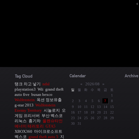
탱크 차고 넣기
ndsl
«
2026/08
»
playstation3
Wii
grand theft
일
월
화
수
목
금
토
auto five
busan bexco
1
Wolfenstein
옥션 정보유출
2
3
4
5
6
7
8
g-star 2013
Wolfenstein
9
10
11
12
13
14
15
Enemy Territory
시놀로지
오
16
17
18
19
20
21
22
게임 프리서버
부산 벡스코
23
24
25
26
27
28
29
리눅스
흉기차
울펜슈타인
30
31
에너미 테러토리
GTA5
XBOX360
마이크로소프트
벡스코
grand theft auto 5
지