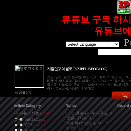
유튜브 구독 하시
유튜브에
Po
지펠인포의 블로그 (ZIPELINFO BLOG)
게임, 영화, 음악, 웹게임, 애니, 만화, 정치, 사회, xbox360, ps
PC통신, 영화음악, NAS, 삼국지, 마인크래프트, 큐브월드,
줄리엣, 시놀로지, 큐냅, 아수스토어, 데카, 에이블, 흉기차, 
아차, 르노삼성, 쉐보레, 지엠대우
by 지펠인포
Tag
분류 전체보기
과연 언제부터 누가 옳고 그
(948)
름을 따지는 타⋯
XBOXOne
(1)
트위치TV 방송 및 XBOX
GTA
(452)
LIVE ID
Minecraft
(24)