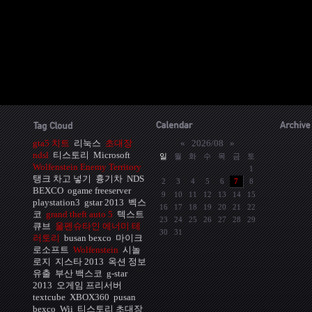
gta5 치트
리눅스
초대장
«
2026/08
»
ndsl
티스토리
Microsoft
일
월
화
수
목
금
토
Wolfenstein Enemy Territory
1
탱크 차고 넣기
흉기차
NDS
2
3
4
5
6
7
8
BEXCO
ogame freeserver
9
10
11
12
13
14
15
playstation3
gstar 2013
벡스
16
17
18
19
20
21
22
코
grand theft auto 5
텍스트
23
24
25
26
27
28
29
큐브
울펜슈타인 에너미 테
30
31
러토리
busan bexco
마이크
로소프트
Wolfenstein
시놀
로지
지스타 2013
옥션 정보
유출
부산 백스코
g-star
2013
오게임 프리서버
textcube
XBOX360
pusan
bexco
Wii
티스토리 초대장